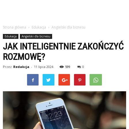
Strona główna
Edukacja
Angielski dla biznesu
Edukacja
Angielski dla biznesu
JAK INTELIGENTNIE ZAKOŃCZYĆ
ROZMOWĘ?
Przez
Redakcja
-
11 lipca 2024
599
0